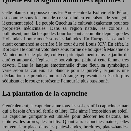
Cette plante, qui pousse dans les Andes entre la Bolivie et le Pérou,
est connue sous le nom de cresson indien en raison de son goût
légèrement épicé. Le peuple Quechua le cultivait également pour ses
propriétés médicinales. Dans sa région natale, les colibris la
pollinisent, une tâche que les bourdons ont accomplie depuis que les
Hollandais l’ont ramené sous les latitudes. En Europe, la capucine
aurait commencé sa carrière à la cour du roi Louis XIV. En effet, le
Roi Soleil le donnait volontiers sous forme de bouquet à Madame de
Maintenon. Cette plante, cultivée principalement dans le jardin du
curé et autour de l’église, ne pouvait que plaire à cette femme très
dévote. Dans la langue émotionnelle d’une fleur, sa symbolique
varie selon la couleur. La blanche pour la pureté ; la jaune, une
déclaration de premier amour. L’orange représente le désir le plus
séduisant et le rouge représente l’amour le plus passionné.
La plantation de la capucine
Généralement, la capucine aime tous les sols, sauf la capucine canari
qui a besoin d’un sol fertile et libre. Elle aime l’exposition au soleil.
La capucine grimpante est utilisée pour décorer les balcons, les
clôtures, les arbres, les treillis. Quant aux capucines naines, elles
trouvent leur place dans les plates-bandes, bordures, plates-bandes,