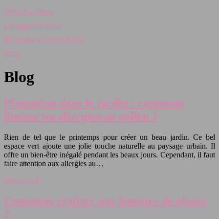
Offrir des fleurs
Langage des fleurs
Bouquets et compositions
Blog
Blog
Plantation dans le jardin : comment
limiter les allergies au pollen ?
Rien de tel que le printemps pour créer un beau jardin. Ce bel
espace vert ajoute une jolie touche naturelle au paysage urbain. Il
offre un bien-être inégalé pendant les beaux jours. Cependant, il faut
faire attention aux allergies au…
Lire la suite
Comment réaliser une bouture de plante
?